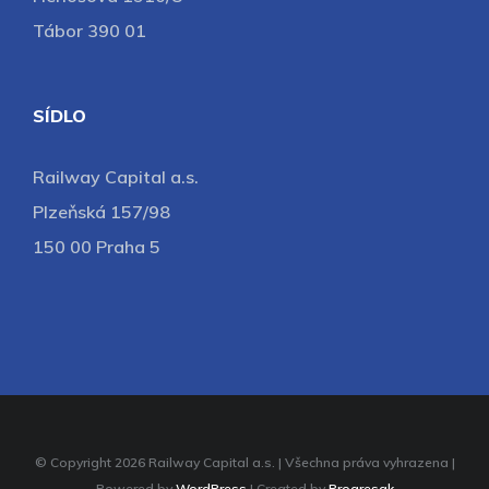
Tábor 390 01
SÍDLO
Railway Capital a.s.
Plzeňská 157/98
150 00 Praha 5
© Copyright
2026 Railway Capital a.s. | Všechna práva vyhrazena |
Powered by
WordPress
| Created by
Progresak